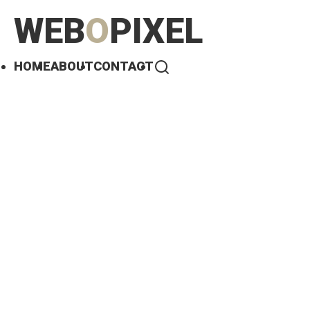
WEB
O
PIXEL
HOME
ABOUT
CONTACT