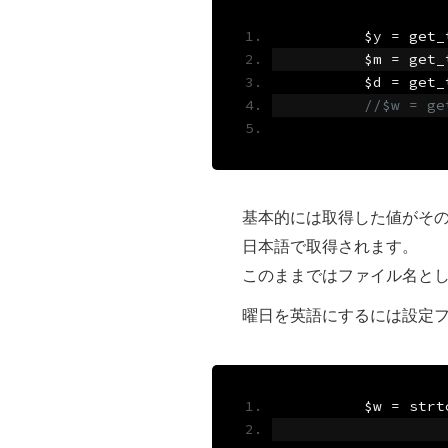
	$y 
=
 get_
	$m 
=
 get_
	$d 
=
 get_
基本的には取得した値がそのまま
日本語で取得されます。
このままではファイル名と
曜日を英語にするには設定
	$w 
=
 strt