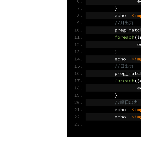
	
}
	echo 
'<im
//月出力
	preg_matc
foreach
(
$
	
}
	echo 
'<im
//日出力
	preg_matc
foreach
(
$
	
}
//曜日出力
	echo 
'<im
	echo 
'<im