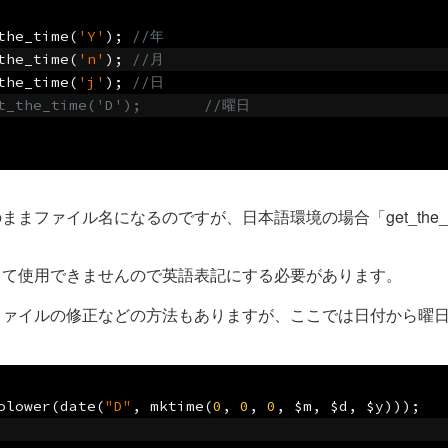
the_time
(
'Y'
);
//年
the_time
(
'n'
);
//月
the_time
(
'j'
);
//日
//$w = get_the_time('D');	//曜日
ファイル名になるのですが、日本語環境の場合「get_the_tim
して使用できませんので英語表記にする必要があります。
ファイルの修正などの方法もありますが、ここでは日付から曜
olower
(
date
(
"D"
,
 mktime
(
0
,
0
,
0
,
 $m
,
 $d
,
 $y
)));