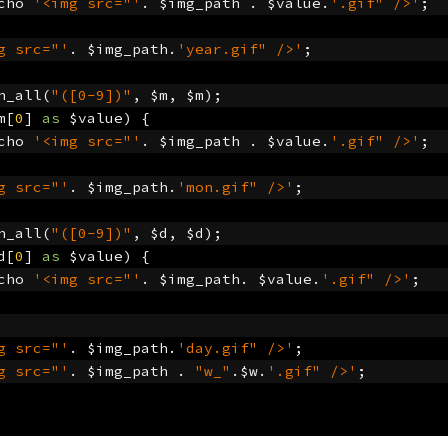
	echo 
'<img src="'
.
 $img_path 
.
 $value
.
'.gif" />'
;
g src="'
.
 $img_path
.
'year.gif" />'
;
h_all
(
"([0-9])"
,
 $m
,
 $m
);
m
[
0
]
as
 $value
)
{
	echo 
'<img src="'
.
 $img_path 
.
 $value
.
'.gif" />'
;
g src="'
.
 $img_path
.
'mon.gif" />'
;
h_all
(
"([0-9])"
,
 $d
,
 $d
);
d
[
0
]
as
 $value
)
{
	echo 
'<img src="'
.
 $img_path
.
 $value
.
'.gif" />'
;
g src="'
.
 $img_path
.
'day.gif" />'
;
g src="'
.
 $img_path 
.
"w_"
.
$w
.
'.gif" />'
;