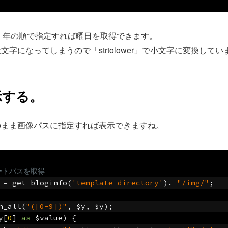
日、年の順で指定すれば曜日を取得できます。
字になってしまうので「strtolower」で小文字に変換してい
示する。
のまま画像パスに指定すれば表示できますね。
ートパスを取得
 
=
 get_bloginfo
(
'template_directory'
).
"/img/"
;
h_all
(
"([0-9])"
,
 $y
,
 $y
);
y
[
0
]
as
 $value
)
{