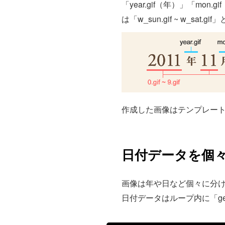
「year.gif（年）」「mon
は「w_sun.gif ~ w_sat.g
作成した画像はテンプレート
日付データを個
画像は年や日など個々に分
日付データはループ内に「get