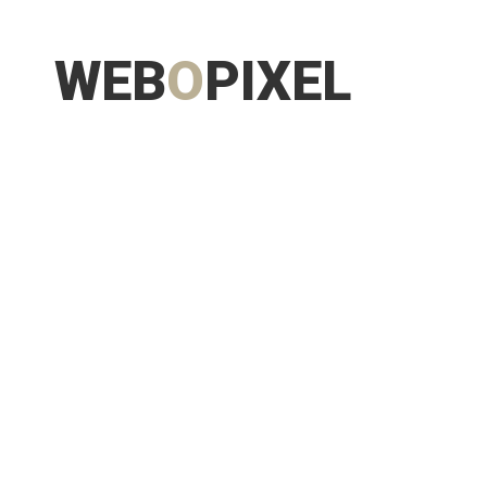
WEB
O
PIXEL