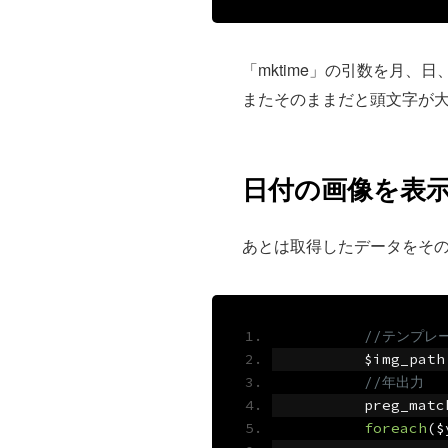
「mktime」の引数を月、
またそのままだと頭文字が大文
日付の画像を表
あとは取得したデータをそ
//テンプレ
	$img_path
//年出力
	preg_matc
foreach
(
$