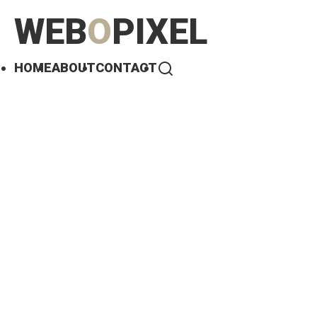
WEB
O
PIXEL
HOME
ABOUT
CONTACT