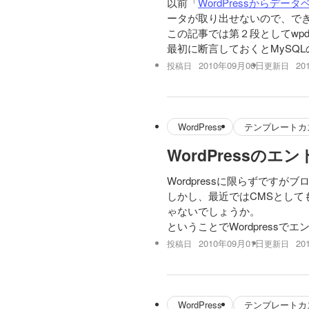
以前「
WordPressからデ
ータが取り出せないので、で
この記事では第２段としてwp
最初に断言しておくとMySQ
2010年09月06日
20
投稿日
更新日
WordPress
テンプレートカ
WordPressの
Wordpressに限らずです
しかし、最近ではCMSとして
ゃないでしょうか。
ということでWordpress
2010年09月01日
20
投稿日
更新日
WordPress
テンプレートカ