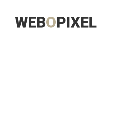
WEB
O
PIXEL