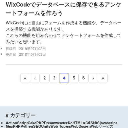
WixCodeでデータベースに保存できるアンケ
ートフォームを作ろう
WixCodeには自由にフォームを作成する機能や、データベー
スを構築する機能があります。
これらの機能を組み合わせてアンケートフォームを作成して
みたいと思います。
2018年07月02日
投稿日
2018年07月03日
更新日
«
‹
2
3
4
5
6
›
»
# カテゴリー
ActionScript
CakePHP
Dreamweaver
Go
HTML&CSS
iOS
javascript
Mac
PHP
Python
SEO
Unity
Web Topics
WebDesign
Webサービス