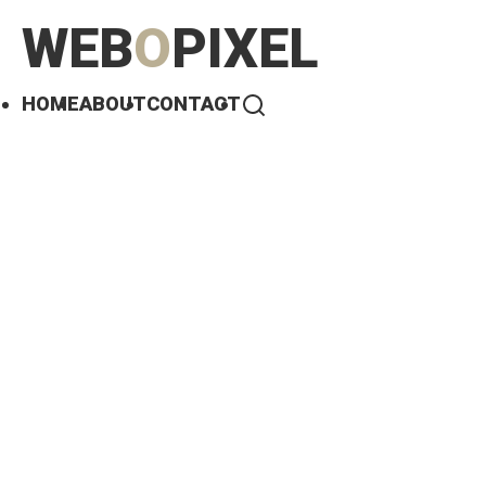
WEB
O
PIXEL
HOME
ABOUT
CONTACT