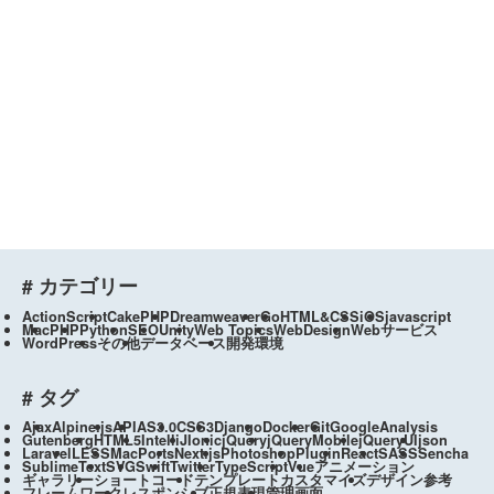
# カテゴリー
ActionScript
CakePHP
Dreamweaver
Go
HTML&CSS
iOS
javascript
Mac
PHP
Python
SEO
Unity
Web Topics
WebDesign
Webサービス
WordPress
その他
データベース
開発環境
# タグ
Ajax
Alpine.js
API
AS3.0
CSS3
Django
Docker
Git
GoogleAnalysis
Gutenberg
HTML5
IntelliJ
Ionic
jQuery
jQueryMobile
jQueryUI
json
Laravel
LESS
MacPorts
Next.js
Photoshop
Plugin
React
SASS
Sencha
SublimeText
SVG
Swift
Twitter
TypeScript
Vue
アニメーション
ギャラリー
ショートコード
テンプレートカスタマイズ
デザイン参考
フレームワーク
レスポンシブ
正規表現
管理画面