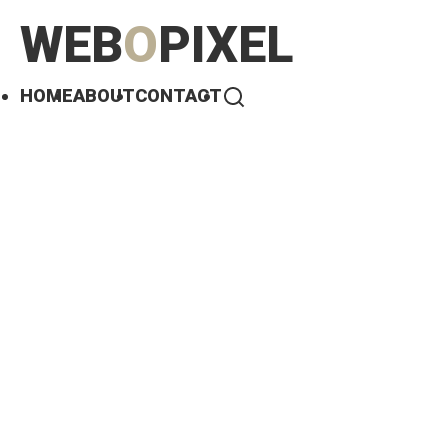
WEB
O
PIXEL
HOME
ABOUT
CONTACT