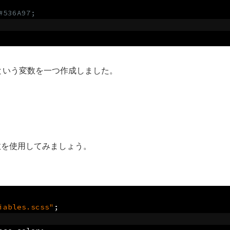
#536A97;
r」という変数を一つ作成しました。
数を使用してみましょう。
iables.scss"
;