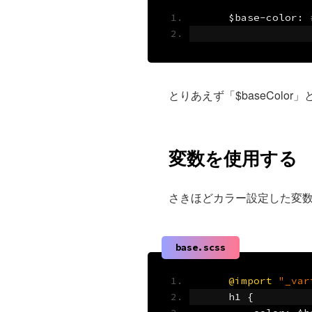
    $base
-
color
:
とりあえず「$baseColo
変数を使用する
さきほどカラー設定した変
base.scss
@import
"_var
    h1 
{