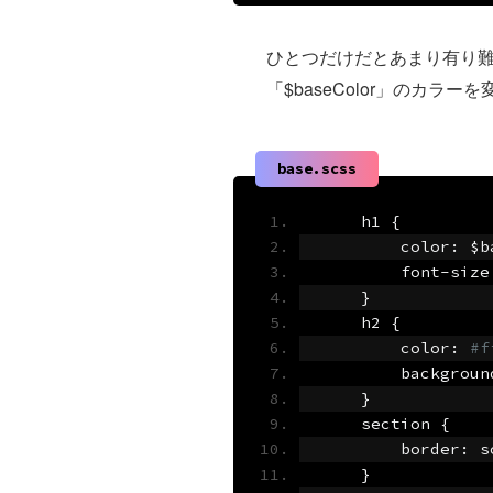
ひとつだけだとあまり有り
「$baseColor」のカ
base.scss
    h1 
{
        color
:
 $b
        font
-
size
}
    h2 
{
        color
:
#f
        backgroun
}
    section 
{
        border
:
 s
}