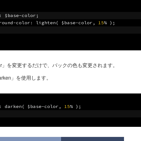
:
 $base
-
color
;
round
-
color
:
 lighten
(
 $base
-
color
,
15
%
);
color」を変更するだけで、バックの色も変更されます。
rken」を使用します。
:
 darken
(
 $base
-
color
,
15
%
);