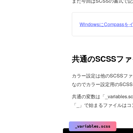
また今回はSCSSの書式で
WindowsにCompas
共通のSCSSフ
カラー設定は他のSCSSフ
なのでカラー設定用のSCS
共通の変数は「_variable
「_」で始まるファイルはコ
_variables.scss