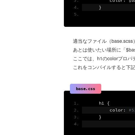
        color
:
 $b
}
適当なファイル（base.scs
あとは使いたい場所に「$bas
ここでは、h1のcolorプ
これをコンパイルすると下
base.css
    h1 
{
        color
:
#5
}