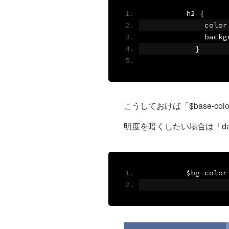
        h2 
{
            color
            backg
}
こうしておけば「$base-
明度を暗くしたい場合は「da
        $bg
-
color