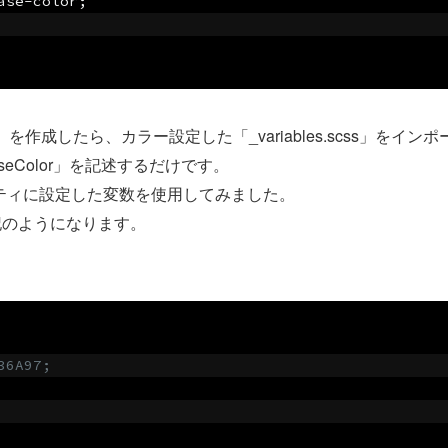
ase
-
color
;
s）を作成したら、カラー設定した「_variables.scss」をイン
eColor」を記述するだけです。
ロパティに設定した変数を使用してみました。
記のようになります。
36A97;