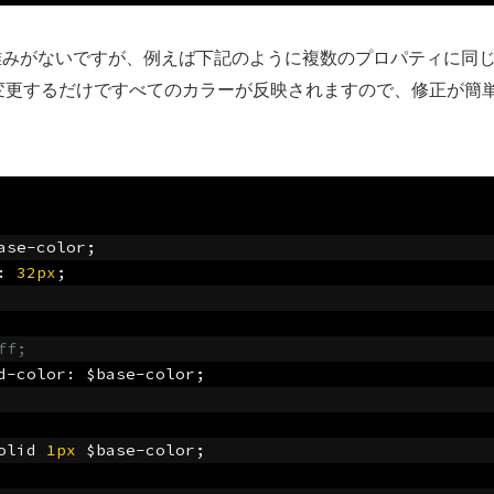
難みがないですが、例えば下記のように複数のプロパティに同
ラーを変更するだけですべてのカラーが反映されますので、修正が
ase
-
color
;
:
32px
;
ff;
d
-
color
:
 $base
-
color
;
olid 
1px
 $base
-
color
;