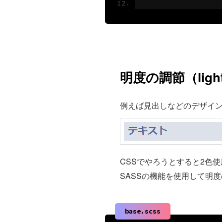
明度の調節（lighte
例えば見出しなどのデザイ
CSSでやろうとすると2色
SASSの機能を使用して明
base.scss