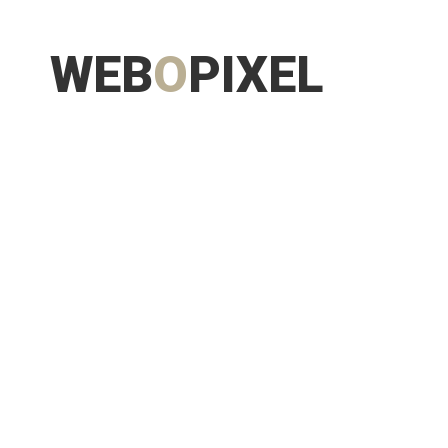
WEB
O
PIXEL