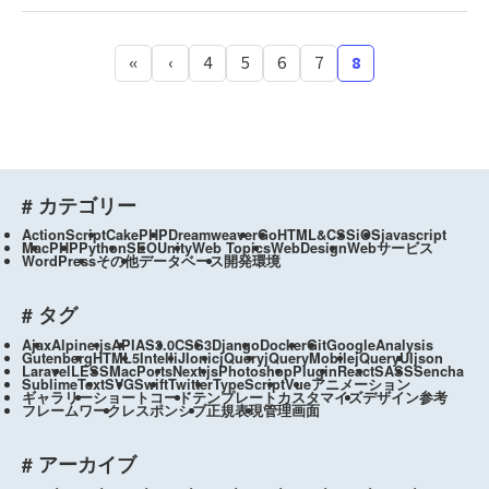
«
‹
4
5
6
7
8
# カテゴリー
ActionScript
CakePHP
Dreamweaver
Go
HTML&CSS
iOS
javascript
Mac
PHP
Python
SEO
Unity
Web Topics
WebDesign
Webサービス
WordPress
その他
データベース
開発環境
# タグ
Ajax
Alpine.js
API
AS3.0
CSS3
Django
Docker
Git
GoogleAnalysis
Gutenberg
HTML5
IntelliJ
Ionic
jQuery
jQueryMobile
jQueryUI
json
Laravel
LESS
MacPorts
Next.js
Photoshop
Plugin
React
SASS
Sencha
SublimeText
SVG
Swift
Twitter
TypeScript
Vue
アニメーション
ギャラリー
ショートコード
テンプレートカスタマイズ
デザイン参考
フレームワーク
レスポンシブ
正規表現
管理画面
# アーカイブ