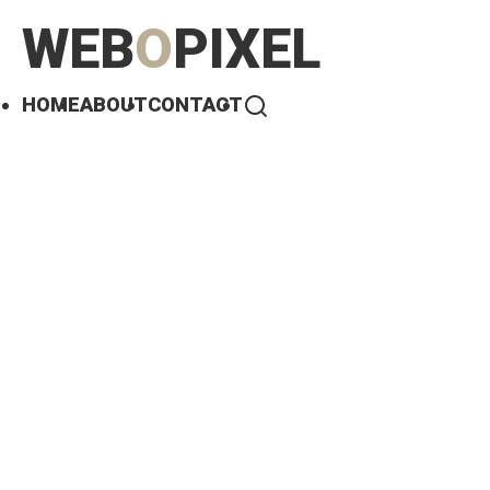
WEB
O
PIXEL
HOME
ABOUT
CONTACT