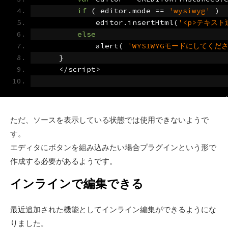
if
(
 editor
.
mode 
==
'wysiwyg'
)
            editor
.
insertHtml
(
'<p>テキスト
else
            alert
(
'WYSIWYGモードにしてくだ
}
</
script
>
ただ、ソースを表示している状態では使用できないようで
す。
エディタにボタンを組み込みたい場合プラグインという形で
作成する必要があるようです。
インラインで編集できる
最近追加された機能としてインライン編集ができるようにな
りました。