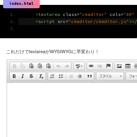
index.html
<textarea
class
=
"ckeditor"
cols
=
"80"
<script
src
=
"ckeditor/ckeditor.js"
><
これだけでtextareaがWYSIWYGに早変わり！