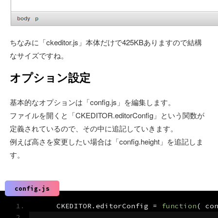
ちなみに「ckeditor.js」本体だけで425KBありますので結構
なサイズですね。
オプション設定
基本的なオプションは「config.js」を編集します。
ファイルを開くと「CKEDITOR.editorConfig」という関数が
定義されているので、その中に追記していきます。
例えば高さを変更したい場合は「config.height」を追記しま
す。
config.js
    CKEDITOR
.
editorConfig 
=
function
(
 co
......