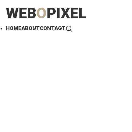
WEB
O
PIXEL
HOME
ABOUT
CONTACT