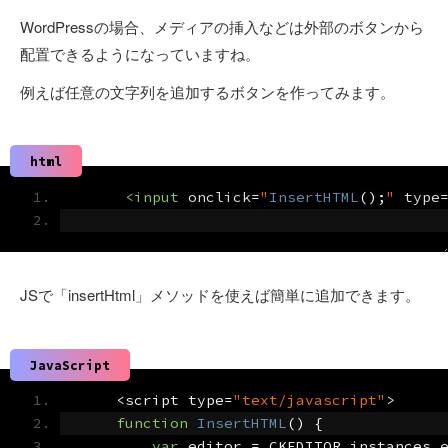
WordPressの場合、メディアの挿入などは外部のボタンから
配置できるようになっていますね。
例えば任意の文字列を追加するボタンを作ってみます。
html
<input
onclick
=
"
InsertHTML
();
"
type
JSで「insertHtml」メソッドを使えば簡単に追加できます。
JavaScript
<
script type
=
"text/javascript"
>
function
InsertHTML
()
{
var
 editor 
=
 CKEDITOR
.
instances
.