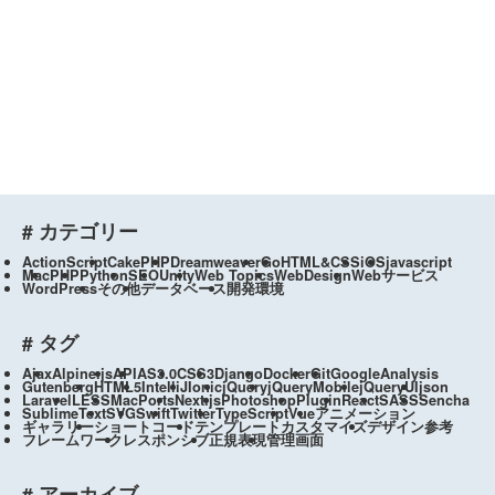
# カテゴリー
ActionScript
CakePHP
Dreamweaver
Go
HTML&CSS
iOS
javascript
Mac
PHP
Python
SEO
Unity
Web Topics
WebDesign
Webサービス
WordPress
その他
データベース
開発環境
# タグ
Ajax
Alpine.js
API
AS3.0
CSS3
Django
Docker
Git
GoogleAnalysis
Gutenberg
HTML5
IntelliJ
Ionic
jQuery
jQueryMobile
jQueryUI
json
Laravel
LESS
MacPorts
Next.js
Photoshop
Plugin
React
SASS
Sencha
SublimeText
SVG
Swift
Twitter
TypeScript
Vue
アニメーション
ギャラリー
ショートコード
テンプレートカスタマイズ
デザイン参考
フレームワーク
レスポンシブ
正規表現
管理画面
# アーカイブ