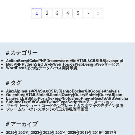
1
2
3
4
5
›
»
# カテゴリー
ActionScript
CakePHP
Dreamweaver
Go
HTML&CSS
iOS
javascript
Mac
PHP
Python
SEO
Unity
Web Topics
WebDesign
Webサービス
WordPress
その他
データベース
開発環境
# タグ
Ajax
Alpine.js
API
AS3.0
CSS3
Django
Docker
Git
GoogleAnalysis
Gutenberg
HTML5
IntelliJ
Ionic
jQuery
jQueryMobile
jQueryUI
json
Laravel
LESS
MacPorts
Next.js
Photoshop
Plugin
React
SASS
Sencha
SublimeText
SVG
Swift
Twitter
TypeScript
Vue
アニメーション
ギャラリー
ショートコード
テンプレートカスタマイズ
デザイン参考
フレームワーク
レスポンシブ
正規表現
管理画面
# アーカイブ
2025年
2024年
2023年
2022年
2021年
2020年
2019年
2018年
2017年