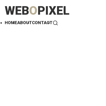
WEB
O
PIXEL
HOME
ABOUT
CONTACT