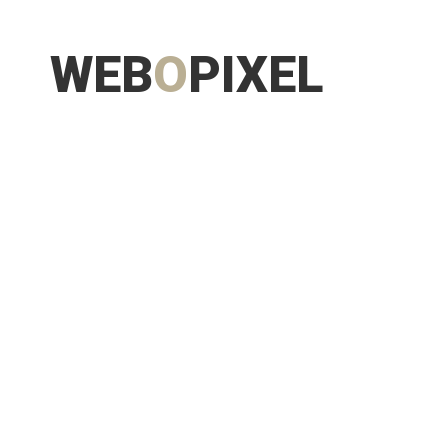
WEB
O
PIXEL