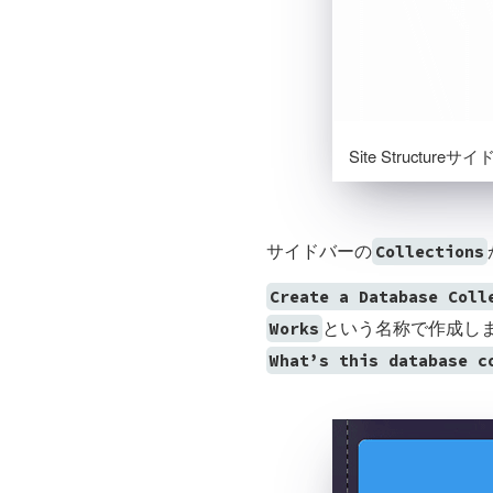
Site Structu
サイドバーの
Collections
Create a Database Coll
という名称で作成し
Works
What’s this database c