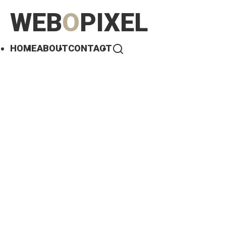
WEB
O
PIXEL
HOME
ABOUT
CONTACT