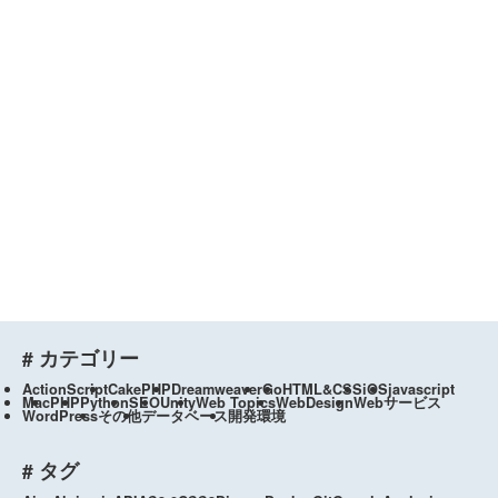
# カテゴリー
ActionScript
CakePHP
Dreamweaver
Go
HTML&CSS
iOS
javascript
Mac
PHP
Python
SEO
Unity
Web Topics
WebDesign
Webサービス
WordPress
その他
データベース
開発環境
# タグ