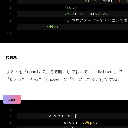
<li><a
href
=
"#"
>
</ul>
<h2>
TITLE 01
</h2>
<p>
マウスオーバーでアイコンを表
</div>
css
リストを「opacity: 0」で透明にしておいて、「div:hover」で
「0.5」に、さらに「li:hover」で「1」にしてるだけですね。
css
	div
.
section 
{
		width
:
500px
;