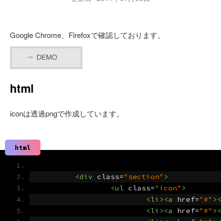
Google Chrome、Firefoxで確認しております。
html
iconは透過pngで作成しています。
html
<div
class
=
"section"
>
<ul
class
=
"icon"
>
<li><a
href
=
"#"
>
<li><a
href
=
"#"
>