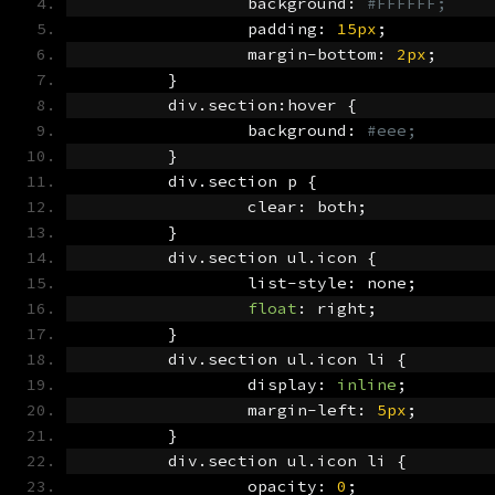
		background
:
#FFFFFF;
		padding
:
15px
;
		margin
-
bottom
:
2px
;
}
	div
.
section
:
hover 
{
		background
:
#eee;
}
	div
.
section p 
{
		clear
:
 both
;
}
	div
.
section ul
.
icon 
{
		list
-
style
:
 none
;
float
:
 right
;
}
	div
.
section ul
.
icon li 
{
		display
:
inline
;
		margin
-
left
:
5px
;
}
	div
.
section ul
.
icon li 
{
		opacity
:
0
;