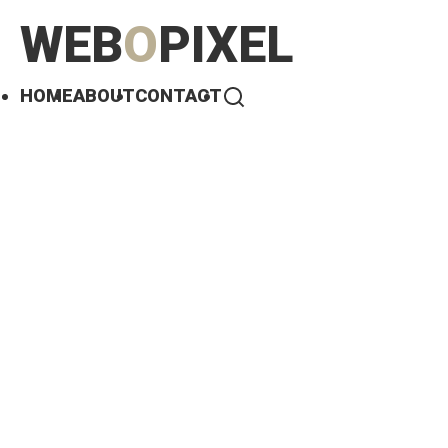
WEB
O
PIXEL
HOME
ABOUT
CONTACT