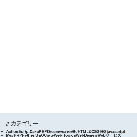
# カテゴリー
ActionScript
CakePHP
Dreamweaver
Go
HTML&CSS
iOS
javascript
Mac
PHP
Python
SEO
Unity
Web Topics
WebDesign
Webサービス