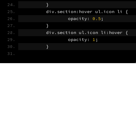
}
	div
.
section
:
hover ul
.
icon li 
{
		opacity
:
0.5
;
}
	div
.
section ul
.
icon li
:
hover 
{
		opacity
:
1
;
}