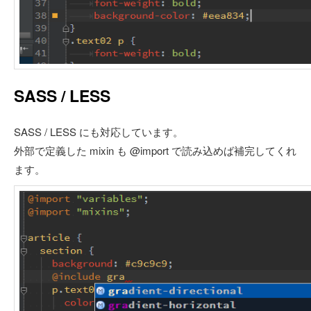
SASS / LESS
SASS / LESS にも対応しています。
外部で定義した mixin も @import で読み込めば補完してくれ
ます。