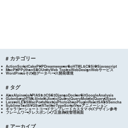
# カテゴリー
ActionScript
CakePHP
Dreamweaver
Go
HTML&CSS
iOS
javascript
Mac
PHP
Python
SEO
Unity
Web Topics
WebDesign
Webサービス
WordPress
その他
データベース
開発環境
# タグ
Ajax
Alpine.js
API
AS3.0
CSS3
Django
Docker
Git
GoogleAnalysis
Gutenberg
HTML5
IntelliJ
Ionic
jQuery
jQueryMobile
jQueryUI
json
Laravel
LESS
MacPorts
Next.js
Photoshop
Plugin
React
SASS
Sencha
SublimeText
SVG
Swift
Twitter
TypeScript
Vue
アニメーション
ギャラリー
ショートコード
テンプレートカスタマイズ
デザイン参考
フレームワーク
レスポンシブ
正規表現
管理画面
# アーカイブ