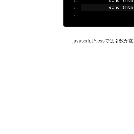
	echo $htm
	echo $htm
javascriptとcssでは引