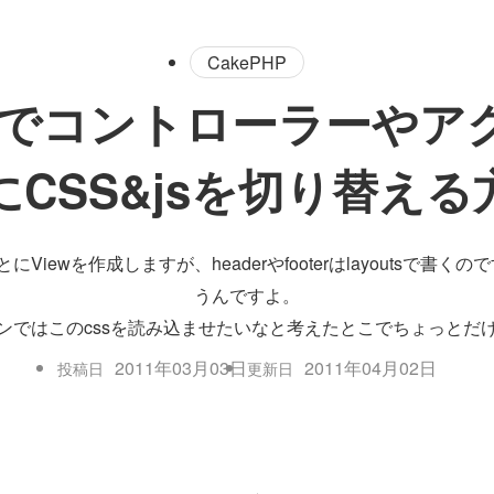
CakePHP
HPでコントローラーや
にCSS&jsを切り替える
にViewを作成しますが、headerやfooterはlayoutsで
うんですよ。
ンではこのcssを読み込ませたいなと考えたとこでちょっとだ
2011年03月03日
2011年04月02日
投稿日
更新日