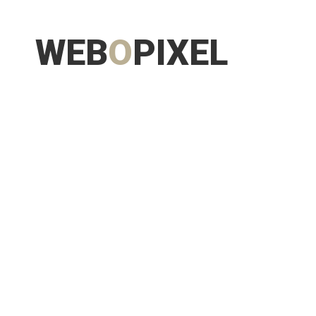
WEB
O
PIXEL