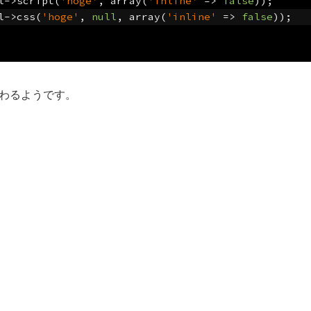
l
->
script
(
'hoge'
,
 array
(
'inline'
=>
false
));
l
->
css
(
'hoge'
,
null
,
 array
(
'inline'
=>
false
));
数が変わるようです。