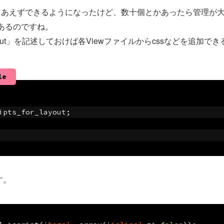
りあえずできるようになったけど、数十個とかあったら管理が
があるのですね。
or_layout」を記述しておけば各Viewファイルからcssなどを追加
le
ripts_for_layout;
す。