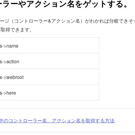
ーラーやアクション名をゲットする。
在のページ（コントローラー&アクション名）がわかれば分岐でき
ど取得できます。
is->name
is->action
is->webroot
is->here
実行中のコントローラー名、アクション名を取得する方法