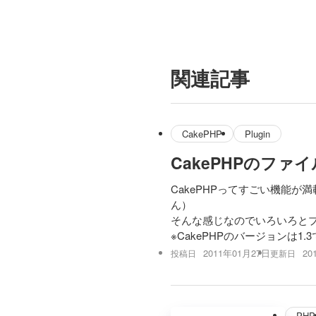
関連記事
CakePHP
Plugin
CakePHPのファ
CakePHPってすごい機能
ん）
そんな感じなのでいろいろとプ
※CakePHPのバージョンは1.
2011年01月27日
20
投稿日
更新日
PHP