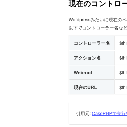
現在のコントロ
Wordpressみたいに現
以下でコントローラー名な
コントローラー名
$th
アクション名
$th
Webroot
$th
現在のURL
$th
引用元:
CakePHPで