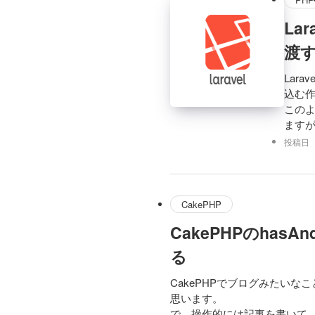
La
渡
Lar
込む
この
ます
投稿日
CakePHP
CakePHPのhas
る
CakePHPでブログみたいなこ
思います。
で、操作的には記事を書いて