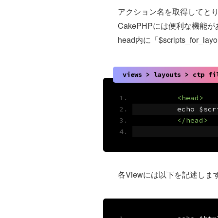
アクション名を取得してと
CakePHPには便利な機能
head内に「$scripts_f
views > layouts > ctp fi
<head>
	echo $sc
</head>
各Viewには以下を記述しま