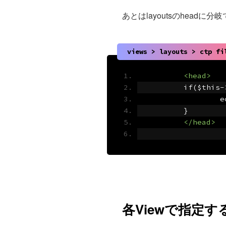
あとはlayoutsのheadに
views > layouts > ctp fi
<head>
	if($this
	
	}
</head>
各Viewで指定す