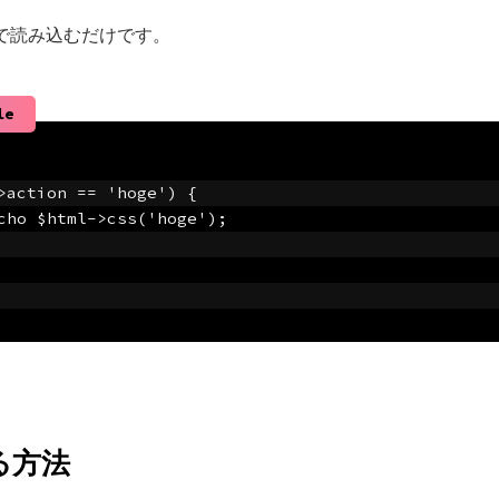
分岐で読み込むだけです。
le
->action == 'hoge') {
	echo $html->css('hoge');
る方法