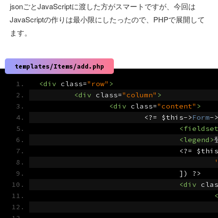
jsonごとJavaScriptに渡した方がスマートですが、今回は
JavaScriptの作りは最小限にしたったので、PHPで展開して
ます。
templates/Items/add.php
<div
class
=
"row"
>
<div
class
=
"column"
>
<div
class
=
"content"
>
<?=
 $this
->
Form
-
<fieldse
<legend>
<?=
 $thi
])
?>
<div
cla