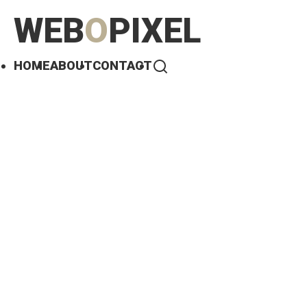
WEB
O
PIXEL
HOME
ABOUT
CONTACT