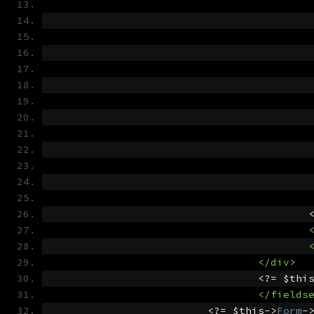
</div>
<?=
 $thi
</fields
<?=
 $this
->
Form
-