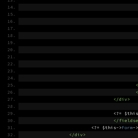
</div>
<?=
 $thi
</fields
<?=
 $this
->
Form
-
</div>