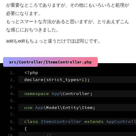
が重要なところでありますが、その他にもいろいろと処理が
必要になります。
もっとスマートな方法があると思いますが、とりあえずこん
な感じにおちつきました。
addもeditもちょっと違うだけでほぼ同じです。
src/Controller/ItemsController.php
<?
php
declare
(
strict_types
=
1
);
namespace
App
\Controller
;
use
App
\Model\Entity\Item
;
class
ItemsController
extends
AppControl
{
//...