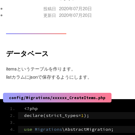
2020年07月20日
投稿日
2020年07月20日
更新日
データベース
itemsというテーブルを作ります。
listカラムにjsonで保存するようにします。
config/Migrations/xxxxxx_CreateItems.php
<?
php
declare
(
strict_types
=
1
);
use
Migrations
\AbstractMigration
;