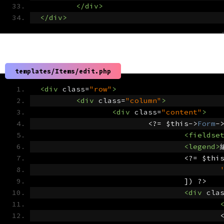
</div>
</div>
templates/Items/edit.php
<div
class
=
"row"
>
<div
class
=
"column"
>
<div
class
=
"content"
>
<?=
 $this
->
Form
-
<fieldse
<legend>
<?=
 $thi
])
?>
<div
cla