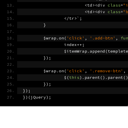
<
td
><
div 
class
=
"
<
td
><
div 
class
=
"
</
tr
>`;
}
	$wrap
.
on
(
'click'
,
'.add-btn'
,
fu
		index
++;
		$itemWrap
.
append
(
templet
});
	$wrap
.
on
(
'click'
,
'.remove-btn'
,
		$
(
this
).
parent
().
parent
(
});
});
})(
jQuery
);