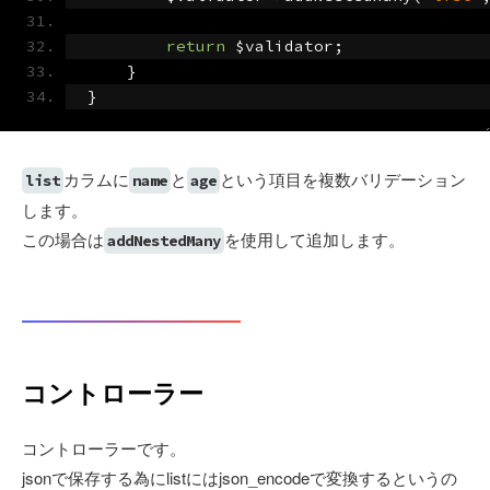
return
 $validator
;
}
}
カラムに
と
という項目を複数バリデーション
list
name
age
します。
この場合は
を使用して追加します。
addNestedMany
コントローラー
コントローラーです。
jsonで保存する為にlistにはjson_encodeで変換するというの