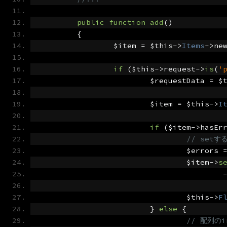
public
function
add
()
{
		$item 
=
 $this
->
Items
->
ne
if
(
$this
->
request
->
is
(
'
			$requestData 
=
 $
			$item 
=
 $this
->
I
if
(
$item
->
hasEr
// set
				$errors 
				$item
->
s
				$this
->
F
}
else
{
// 配列のi