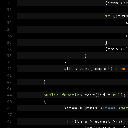
				$item
->
s
if
(
$thi
	
}
				$this
->
F
}
}
		$this
->
set
(
compact
(
'item
}
public
function
 edit
(
$id 
=
null
)
{
		$item 
=
 $this
->
Items
->
ge
if
(
$this
->
request
->
is
([
			$requestData 
=
 $