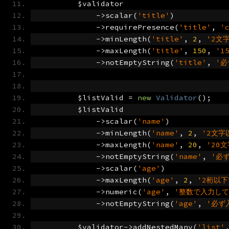
        $validator
->
scalar
(
'title'
)
->
requirePresence
(
'title'
,
'
->
minLength
(
'title'
,
2
,
'2文
->
maxLength
(
'title'
,
150
,
'1
->
notEmptyString
(
'title'
,
'
        $listValid 
=
new
Validator
();
        $listValid
->
scalar
(
'name'
)
->
minLength
(
'name'
,
2
,
'2文字
->
maxLength
(
'name'
,
20
,
'20
->
notEmptyString
(
'name'
,
'必
->
scalar
(
'age'
)
->
maxLength
(
'age'
,
2
,
'2桁以
->
numeric
(
'age'
,
'整数で入力して
->
notEmptyString
(
'age'
,
'必ず
        $validator
->
addNestedMany
(
'list'