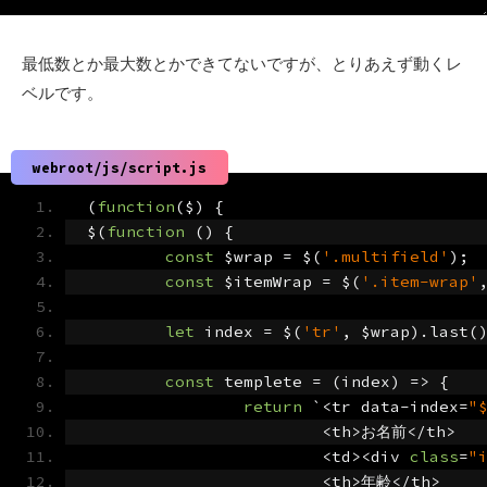
最低数とか最大数とかできてないですが、とりあえず動くレ
ベルです。
webroot/js/script.js
(
function
(
$
)
{
$
(
function
()
{
const
 $wrap 
=
 $
(
'.multifield'
);
const
 $itemWrap 
=
 $
(
'.item-wrap'
let
 index 
=
 $
(
'tr'
,
 $wrap
).
last
(
const
 templete 
=
(
index
)
=>
{
return
`<
tr data
-
index
=
"
<
th
>お名前</
th
>
<
td
><
div 
class
=
"
<
th
>年齢</
th
>