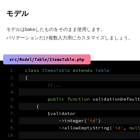
モデル
モデルはbakeしたものをそのまま使用します。
バリデーションだけ複数入力用にカスタマイズしましょう。
src/Model/Table/ItemsTable.php
class
ItemsTable
extends
Table
{
//...
public
function
 validationDefaul
{
        $validator
->
integer
(
'id'
)
->
allowEmptyString
(
'id'
,
nul