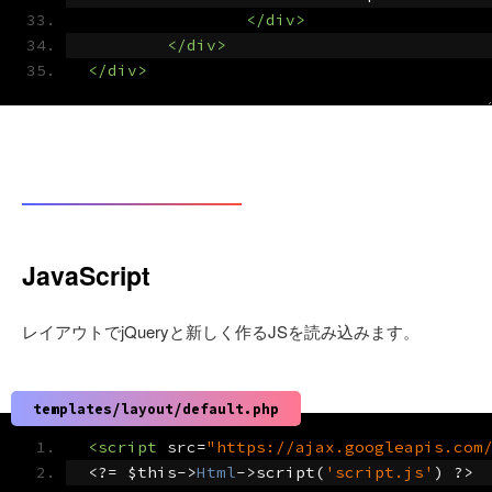
</div>
</div>
</div>
JavaScript
レイアウトでjQueryと新しく作るJSを読み込みます。
templates/layout/default.php
<script
src
=
"https://ajax.googleapis.com
<?=
 $this
->
Html
->
script
(
'script.js'
)
?>