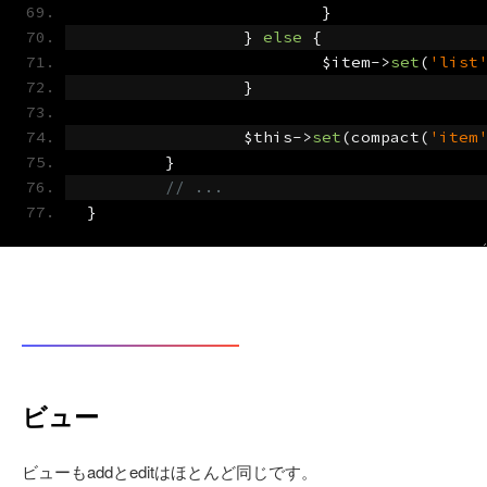
}
}
else
{
			$item
->
set
(
'list
}
		$this
->
set
(
compact
(
'item
}
// ...
}
ビュー
ビューもaddとeditはほとんど同じです。