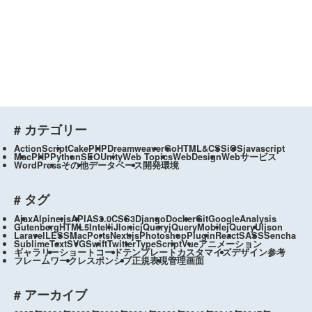
# カテゴリー
ActionScript
CakePHP
Dreamweaver
Go
HTML&CSS
iOS
javascript
Mac
PHP
Python
SEO
Unity
Web Topics
WebDesign
Webサービス
WordPress
その他
データベース
開発環境
# タグ
Ajax
Alpine.js
API
AS3.0
CSS3
Django
Docker
Git
GoogleAnalysis
Gutenberg
HTML5
IntelliJ
Ionic
jQuery
jQueryMobile
jQueryUI
json
Laravel
LESS
MacPorts
Next.js
Photoshop
Plugin
React
SASS
Sencha
SublimeText
SVG
Swift
Twitter
TypeScript
Vue
アニメーション
ギャラリー
ショートコード
テンプレートカスタマイズ
デザイン参考
フレームワーク
レスポンシブ
正規表現
管理画面
# アーカイブ