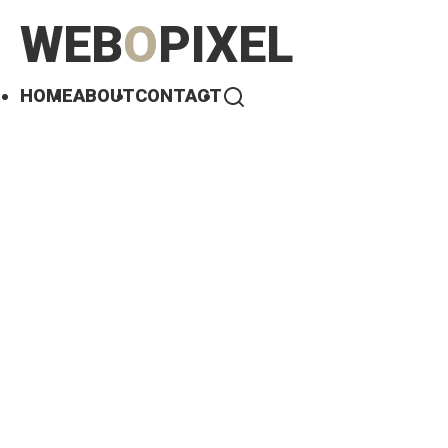
WEB
O
PIXEL
HOME
ABOUT
CONTACT