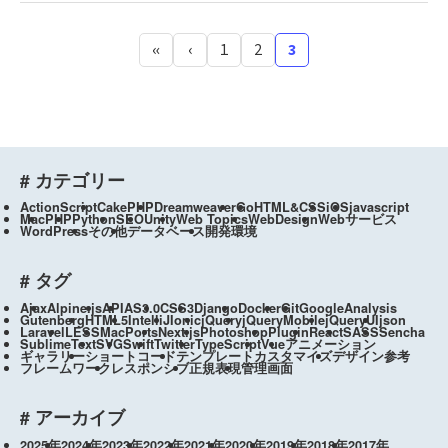
«
‹
1
2
3
# カテゴリー
ActionScript
CakePHP
Dreamweaver
Go
HTML&CSS
iOS
javascript
Mac
PHP
Python
SEO
Unity
Web Topics
WebDesign
Webサービス
WordPress
その他
データベース
開発環境
# タグ
Ajax
Alpine.js
API
AS3.0
CSS3
Django
Docker
Git
GoogleAnalysis
Gutenberg
HTML5
IntelliJ
Ionic
jQuery
jQueryMobile
jQueryUI
json
Laravel
LESS
MacPorts
Next.js
Photoshop
Plugin
React
SASS
Sencha
SublimeText
SVG
Swift
Twitter
TypeScript
Vue
アニメーション
ギャラリー
ショートコード
テンプレートカスタマイズ
デザイン参考
フレームワーク
レスポンシブ
正規表現
管理画面
# アーカイブ
2025年
2024年
2023年
2022年
2021年
2020年
2019年
2018年
2017年