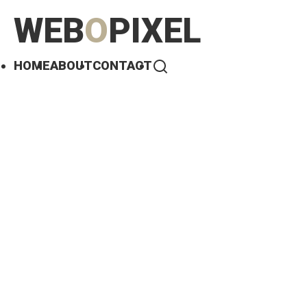
WEB
O
PIXEL
HOME
ABOUT
CONTACT