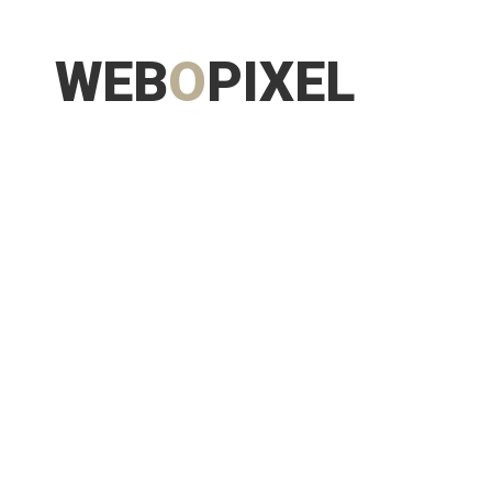
WEB
O
PIXEL