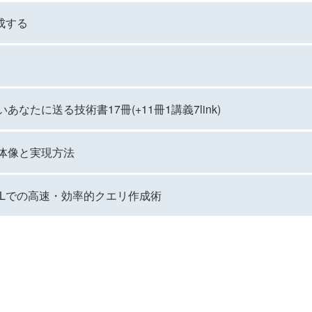
成する
なたに送る技術書17冊(+11冊1講義7link)
体像と実現方法
SQLでの高速・効率的クエリ作成術