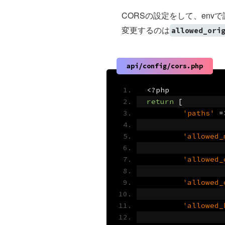
CORSの設定をして、env
変更するのは
allowed_ori
api/config/cors.php
<?
php
return
[
'paths'
=
'allowed_
'allowed_
'allowed_
'allowed_