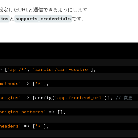
で設定したURLと通信できるようにします。
と
です。
gins
supports_credentials
>
[
'api/*'
,
'sanctum/csrf-cookie'
],
methods'
=>
[
'*'
],
origins'
=>
[
config
(
'app.frontend_url'
)],
// 変更
origins_patterns'
=>
[],
headers'
=>
[
'*'
],