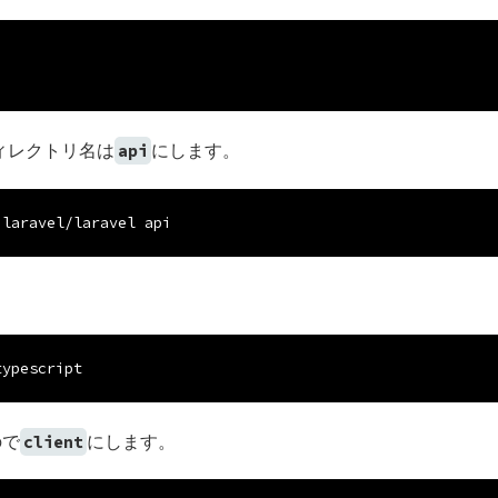
ディレクトリ名は
にします。
api
 laravel/laravel api
typescript
ので
にします。
client