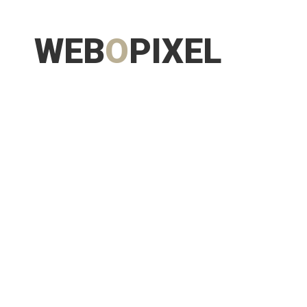
WEB
O
PIXEL