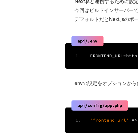
Next.jsと連携するために
今回はビルドインサーバー
デフォルトだとNext.jsのポ
api/.env
FRONTEND_URL
=
http
envの設定をオプションか
api/config/app.php
'frontend_url'
=>