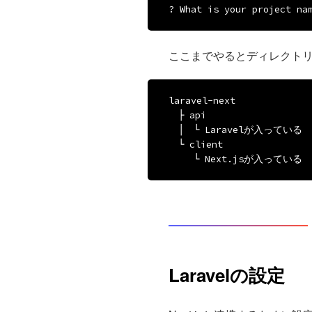
? What is your project na
ここまでやるとディレクト
laravel-next

　├ api

　│　└ Laravelが入っている

　└ client

　 　└ Next.jsが入っている
Laravelの設定