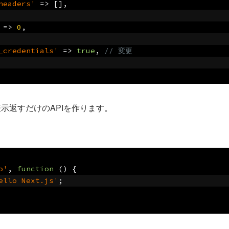
headers'
=>
[],
=>
0
,
_credentials'
=>
true
,
// 変更
示返すだけのAPIを作ります。
o'
,
function
()
{
ello Next.js'
;