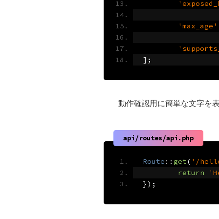
'exposed_
'max_age'
'supports
];
動作確認用に簡単な文字を表
api/routes/api.php
Route
::
get
(
'/hell
return
'H
});