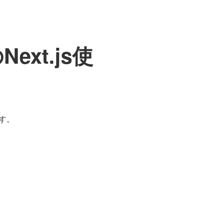
ext.js使
ます。