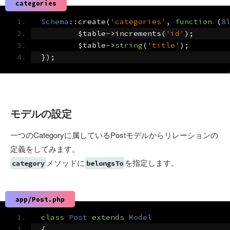
categories
Schema
::
create
(
'categories'
,
function
(
B
	$table
->
increments
(
'id'
);
	$table
->
string
(
'title'
);
});
モデルの設定
一つのCategoryに属しているPostモデルからリレーションの
定義をしてみます。
メソッドに
を指定します。
category
belongsTo
app/Post.php
class
Post
extends
Model
{