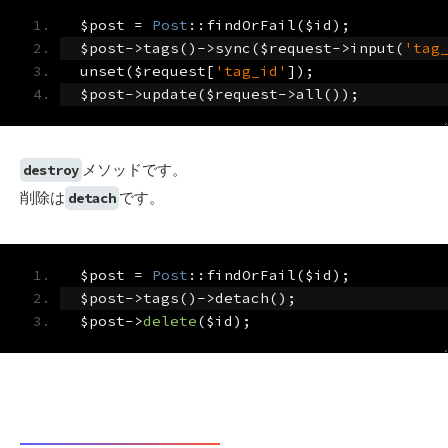
$post 
=
Post
::
findOrFail
(
$id
);
$post
->
tags
()->
sync
(
$request
->
input
(
'tag
unset
(
$request
[
'tag_id'
]);
$post
->
update
(
$request
->
all
());
メソッドです。
destroy
削除は
です。
detach
$post 
=
Post
::
findOrFail
(
$id
);
$post
->
tags
()->
detach
();
$post
->
delete
(
$id
);