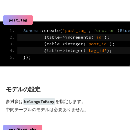
post_tag
Schema
::
create
(
'post_tag'
,
function
(
Blu
	$table
->
increments
(
'id'
);
	$table
->
integer
(
'post_id'
);
	$table
->
integer
(
'tag_id'
);
});
モデルの設定
多対多は
を指定します。
belongsToMany
中間テーブルのモデルは必要ありません。
app/Post.php