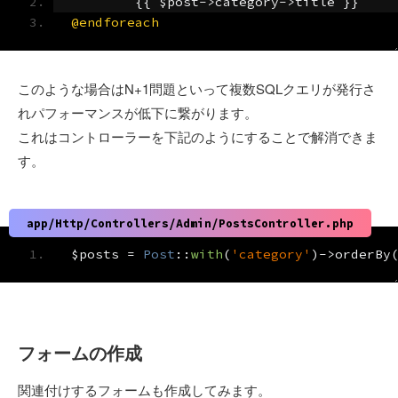
{{
 $post
->
category
->
title 
}}
@endforeach
このような場合はN+1問題といって複数SQLクエリが発行さ
れパフォーマンスが低下に繋がります。
これはコントローラーを下記のようにすることで解消できま
す。
app/Http/Controllers/Admin/PostsController.php
$posts 
=
Post
::
with
(
'category'
)->
orderBy
フォームの作成
関連付けするフォームも作成してみます。