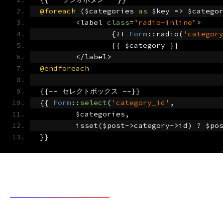
@foreach
(
$categories 
as
 $key 
=>
 $catego
<
label 
class
=
"radio-inline"
>
{!!
Form
::
radio
(
'categor
{{
 $category 
}}
</
label
>
@endforeach
{{--
セレクトボックス
--}}
{{
Form
::
select
(
'category_id'
,
	$categories
,
	isset
(
$post
->
category
->
id
)
?
 $po
}}