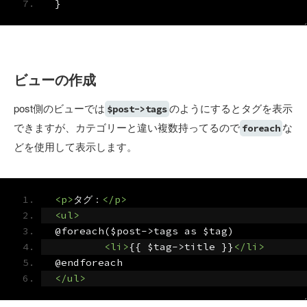
}
ビューの作成
post側のビューでは
のようにするとタグを表示
$post->tags
できますが、カテゴリーと違い複数持ってるので
な
foreach
どを使用して表示します。
<p>
タグ：
</p>
<ul>
@foreach($post->tags as $tag)
<li>
{{ $tag->title }}
</li>
@endforeach
</ul>