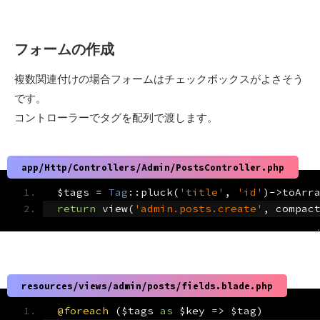
フォームの作成
複数関連付けの場合フォームはチェックボックスがよさそう
です。
コントローラーでタグを配列で渡します。
app/Http/Controllers/Admin/PostsController.php
$tags 
=
Tag
::
pluck
(
'title'
,
'id'
)->
toArr
return
 view
(
'admin.posts.create'
,
 compac
resources/views/admin/posts/fields.blade.php
@foreach
(
$tags 
as
 $key 
=>
 $tag
)