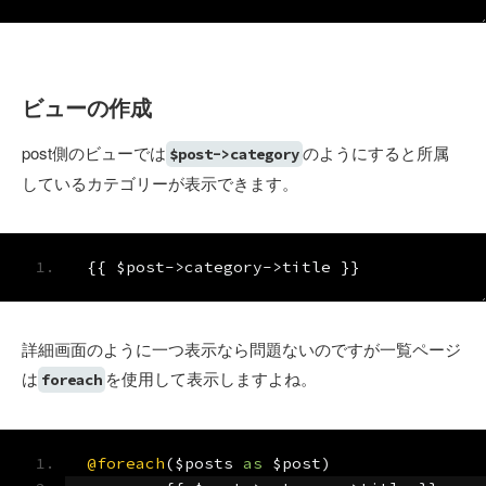
ビューの作成
post側のビューでは
のようにすると所属
$post->category
しているカテゴリーが表示できます。
{{
 $post
->
category
->
title 
}}
詳細画面のように一つ表示なら問題ないのですが一覧ページ
は
を使用して表示しますよね。
foreach
@foreach
(
$posts 
as
 $post
)