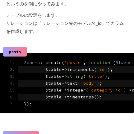
というのを例にやってみます。
テーブルの設定をします。
リレーションは「リレーション先のモデル名_id」でカラム
を作成します。
posts
Schema
::
create
(
'posts'
,
function
(
Bluepr
	$table
->
increments
(
'id'
);
	$table
->
string
(
'title'
);
	$table
->
text
(
'body'
);
	$table
->
integer
(
'category_id'
)->
	$table
->
timestamps
();
});