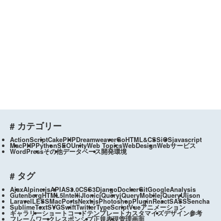
# カテゴリー
ActionScript
CakePHP
Dreamweaver
Go
HTML&CSS
iOS
javascript
Mac
PHP
Python
SEO
Unity
Web Topics
WebDesign
Webサービス
WordPress
その他
データベース
開発環境
# タグ
Ajax
Alpine.js
API
AS3.0
CSS3
Django
Docker
Git
GoogleAnalysis
Gutenberg
HTML5
IntelliJ
Ionic
jQuery
jQueryMobile
jQueryUI
json
Laravel
LESS
MacPorts
Next.js
Photoshop
Plugin
React
SASS
Sencha
SublimeText
SVG
Swift
Twitter
TypeScript
Vue
アニメーション
ギャラリー
ショートコード
テンプレートカスタマイズ
デザイン参考
フレームワーク
レスポンシブ
正規表現
管理画面