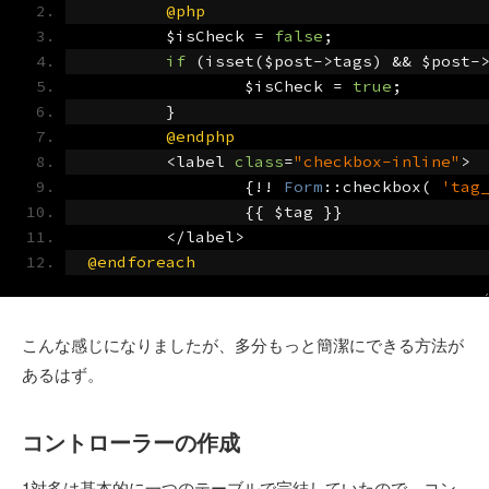
@php
	$isCheck 
=
false
;
if
(
isset
(
$post
->
tags
)
&&
 $post
-
		$isCheck 
=
true
;
}
@endphp
<
label 
class
=
"checkbox-inline"
>
{!!
Form
::
checkbox
(
'tag
{{
 $tag 
}}
</
label
>
@endforeach
こんな感じになりましたが、多分もっと簡潔にできる方法が
あるはず。
コントローラーの作成
1対多は基本的に一つのテーブルで完結していたので、コン