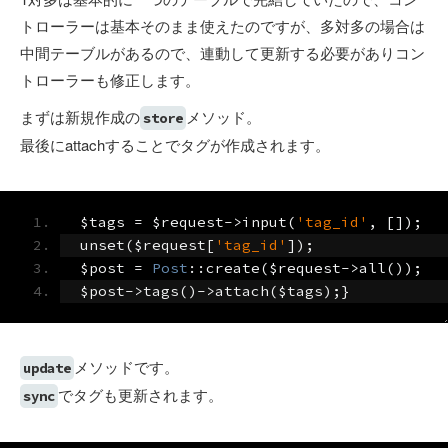
トローラーは基本そのまま使えたのですが、多対多の場合は
中間テーブルがあるので、連動して更新する必要がありコン
トローラーも修正します。
まずは新規作成の
メソッド。
store
最後にattachすることでタグが作成されます。
$tags 
=
 $request
->
input
(
'tag_id'
,
[]);
unset
(
$request
[
'tag_id'
]);
$post 
=
Post
::
create
(
$request
->
all
());
$post
->
tags
()->
attach
(
$tags
);}
メソッドです。
update
でタグも更新されます。
sync