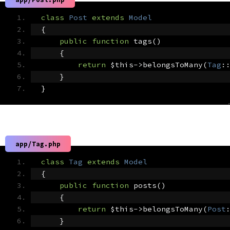
class
Post
extends
Model
{
public
function
 tags
()
{
return
 $this
->
belongsToMany
(
Tag
:
}
}
app/Tag.php
class
Tag
extends
Model
{
public
function
 posts
()
{
return
 $this
->
belongsToMany
(
Post
}