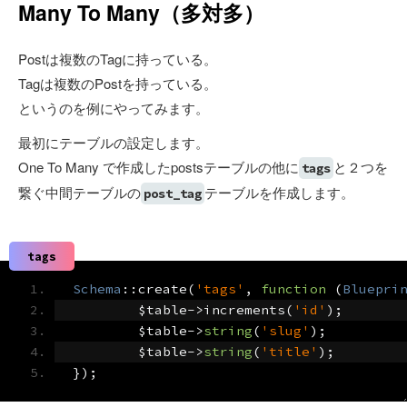
Many To Many（多対多）
Postは複数のTagに持っている。
Tagは複数のPostを持っている。
というのを例にやってみます。
最初にテーブルの設定します。
One To Many で作成したpostsテーブルの他に
と２つを
tags
繋ぐ中間テーブルの
テーブルを作成します。
post_tag
tags
Schema
::
create
(
'tags'
,
function
(
Bluepri
	$table
->
increments
(
'id'
);
	$table
->
string
(
'slug'
);
	$table
->
string
(
'title'
);
});