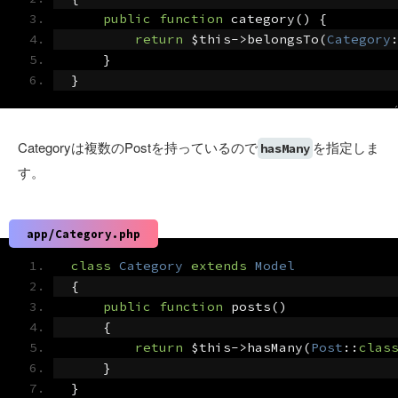
public
function
 category
()
{
return
 $this
->
belongsTo
(
Category
}
}
Categoryは複数のPostを持っているので
を指定しま
hasMany
す。
app/Category.php
class
Category
extends
Model
{
public
function
 posts
()
{
return
 $this
->
hasMany
(
Post
::
clas
}
}