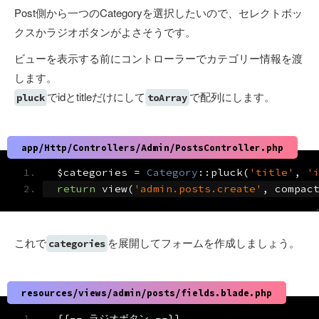
Post側から一つのCategoryを選択したいので、セレクトボッ
クスかラジオボタンがよさそうです。
ビューを表示する前にコントローラーでカテゴリー情報を渡
します。
でidとtitleだけにして
で配列にします。
pluck
toArray
app/Http/Controllers/Admin/PostsController.php
$categories 
=
Category
::
pluck
(
'title'
,
'
return
 view
(
'admin.posts.create'
,
 compac
これで
を展開してフォームを作成しましょう。
categories
resources/views/admin/posts/fields.blade.php
{{--
ラジオボタン
--}}