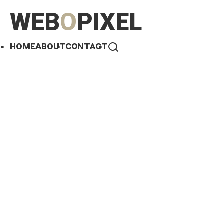
WEB
O
PIXEL
HOME
ABOUT
CONTACT