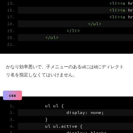
<li><a
h
<li><a
h
<li><a
h
</ul>
</li>
</ul>
かなり効率悪いで、子メニューのあるulにはidにディレクト
リ名を指定しなくてはいけません。
css
	ul ul 
{
		display
:
 none
;
}
	ul ul
.
active 
{