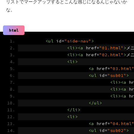
リストでマークアップするとこんな感じになるんじゃないか
な。
html
<ul
id
=
"side-nav"
>
<li><a
href
=
"01.html"
>
メニ
<li><a
href
=
"02.html"
>
メニ
<li>
<a
href
=
"03.html
<ul
id
=
"sub01"
>
<li><a
h
<li><a
h
<li><a
h
</ul>
</li>
<li>
<a
href
=
"04.html
<ul
id
=
"sub02"
>