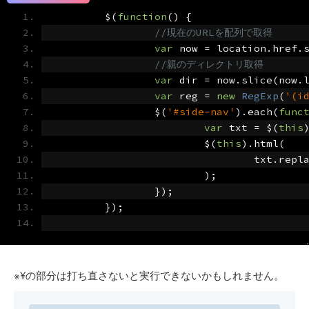
	$
(
function
()
{
var
 now 
=
 location
.
href
.
//親のディレクトリ取得
var
 dir 
=
 now
.
slice
(
now
.
var
 reg 
=
new
RegExp
(
'(i
		$
(
'#side-nav'
).
each
(
func
var
 txt 
=
 $
(
this
			$
(
this
).
html
(
				txt
.
repl
);
});
});
※¥の部分は打ち直さないと実行できないかもしれません。