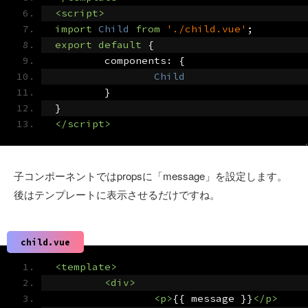
<script>
import
Child
from
'./child.vue'
;
export
default
{
	components
:
{
Child
}
}
</script>
子コンポーネントではpropsに「message」を設定します。
後はテンプレートに表示させるだけですね。
child.vue
<template>
<div>
<p>
{{ message }}
</p>