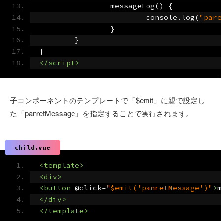
		messageLog
()
{
			console
.
log
(
"par
}
}
}
</script>
子コンポーネントのテンプレートで「$emit」に親で設定し
た「panretMessage」を指定することで実行されます。
child.vue
<template>
<div>
<button
 @
click
=
"$emit('panretMessage')"
>
</div>
</template>