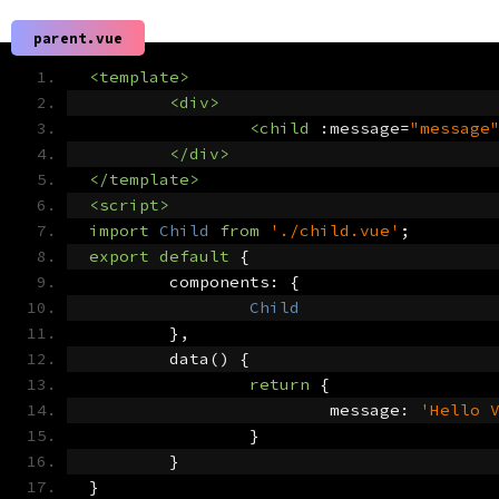
parent.vue
<template>
<div>
<child
 :
message
=
"message
</div>
</template>
<script>
import
Child
from
'./child.vue'
;
export
default
{
	components
:
{
Child
},
	data
()
{
return
{
			message
:
'Hello 
}
}
}