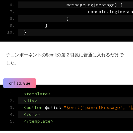
		messageLog(message) {
			console.log(mess
		}
	}
}
子コンポーネントの$emitの第２引数に普通に入れるだけで
した。
child.vue
<template>
<div>
<button
 @
click
=
"$emit('panretMessage'
</div>
</template>