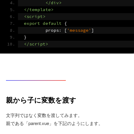
</div>
</template>
<script>
export
default
{
	props
:
[
'message'
]
}
</script>
親から子に変数を渡す
文字列ではなく変数を渡してみます。
親である「parent.vue」を下記のようにします。