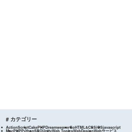
# カテゴリー
ActionScript
CakePHP
Dreamweaver
Go
HTML&CSS
iOS
javascript
Mac
PHP
Python
SEO
Unity
Web Topics
WebDesign
Webサービス