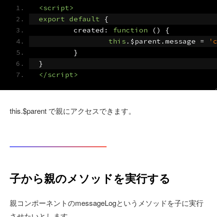
<script>
export
default
{
	created
:
function
()
{
this
.
$parent
.
message 
=
'
}
}
</script>
this.$parent で親にアクセスできます。
子から親のメソッドを実行する
親コンポーネントのmessageLogというメソッドを子に実行
させたいとします。