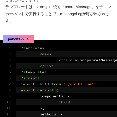
テンプレートは「v-on:」に続く「panretMessage」を子コン
ポーネントで実行することで、messageLogが呼び出されま
す。
parent.vue
<template>
<div>
<child
v-on:panretMessag
</div>
</template>
<script>
import
Child
from
'./child.vue'
;
export
default
{
	components
:
{
Child
},
	methods
:
{