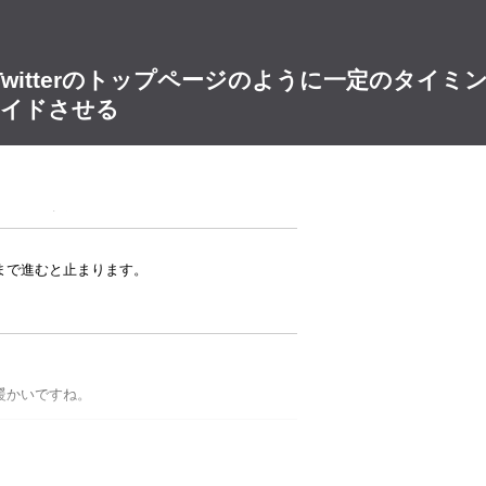
最後です。
ryでTwitterのトップページのように一定のタイミ
イドさせる
ようにコンテンツを一定の時間でスライドさせてみ
暖かいですね。
まで進むと止まります。
暖かいですね。